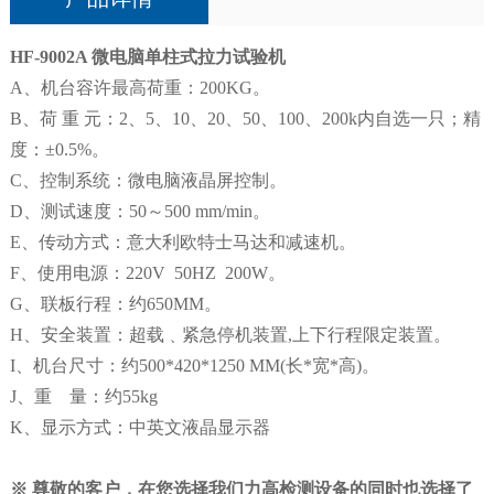
HF-9002A
微电脑单柱式拉力试验机
A、机台容许最高荷重：200KG。
B、荷 重 元：2、5、10、20、50、100、200k内自选一只；精
度：±0.5%。
C、控制系统：微电脑液晶屏控制。
D、测试速度：50～500 mm/min。
E、传动方式：意大利欧特士马达和减速机。
F、使用电源：220V 50HZ 200W。
G、联板行程：约650MM。
H、安全装置：超载﹑紧急停机装置,上下行程限定装置。
I、机台尺寸：约500*420*1250 MM(长*宽*高)。
J、重 量：约55kg
K、显示方式：中英文液晶显示器
※
尊敬的客户，在您选择我们力高检测设备的同时也选择了