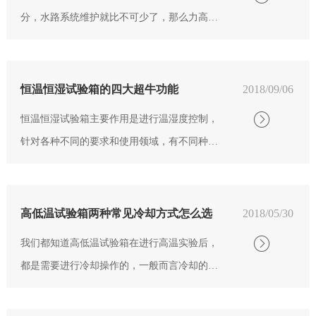
分，水路系统维护就比不可少了，那么力高小
编给大家介绍一下恒温恒湿箱水路系统该如何
清理： 首先将排...
恒温恒湿试验箱的四大超牛功能
2018/09/06
恒温恒湿试验箱主要作用是进行温湿度控制，
针对各种不同的要求和使用领域，有不同种系
列。恒温恒湿试验箱能实现超高的温度精确
度，即使箱内装满以及长期使用也如此。既然
恒...
高低温试验箱两种常见冷却方式怎么选
2018/05/30
我们都知道高低温试验箱在进行高温实验后，
都是需要进行冷却操作的，一般而言冷却的方
式通常分为风冷和水冷两种，风冷主要是利用
空气流动产生热对流，从而降低箱内温度，