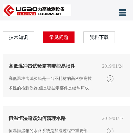
产品分类
网站首页
技术知识
常见问题
资料下载
关于力高
公司新闻
高低温冲击试验箱有哪些易损件
2019/01/24
客户案例
高低温冲击试验箱是一台不耗材的高科技高技
技术支持
术性的检测仪器,但是哪些零部件是经常坏或者
售后服务
是容易坏的呢？力高小编给大家介绍一下：
1、马达 ...
联系我们
恒温恒湿箱该如何清理水路
2019/01/17
恒温恒湿箱的水路系统是加湿过程中重要部