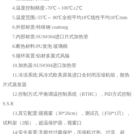
4.温度控制精度:-70℃～100℃±2℃
5.温度范围:-55℃～ 80℃全程平均18℃线性平均18℃/min
6.外部材质:特殊钢 coationg
7.内部材质:SUS#304进口片式加热管
8.断热材料:PU发泡 玻璃棉
9.循环装置:铝材多翼式风输
10.加热器:SUS#304进口加热管
11.冷冻系统:风冷式欧美原装进口全封闭压缩机组，散热
片式蒸发器
12.控制方式:平衡调温控制系统（BTHC），PID方式控制
S.S.R
13.其它配置:观视窗（30*26cm），测试孔（∮50*1只），
试料架（2组），超温保护器，视窗口
14:安全装置:无熔丝过载保护，压缩机过热、过流、超