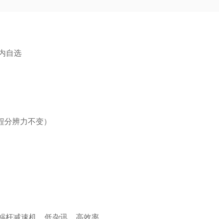
kg内自选
（全程分辨力不变）
轮蜗杆减速机。低杂讯，高效率