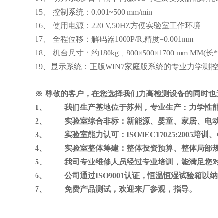
15、 控制系统：0.001~500 mm/min
16、
使用电源：
220 V,50HZ方便实验室工作环境
17、
全程位移：解码器
1000P/R,精度=0.001mm
18、 机台尺寸：约180kg，800×500×1700 mm MM(长
19、显示系统：正版
WIN7家庭版系统的专业力学测
※
尊敬的客户，在您选择我们力高检测设备的同时也
1、
我们生产基地位于苏州，专业生产：
力学性
2、
实验室综合非标：
新能源、婴童、家居、电
3、
实验室能力认可：
ISO/IEC17025:2005
培训、
4、
实验室整体筹建：
整体投资预算、整体局部
5、
我司专业维修人员经过专业培训，能满足您
6、
公司通过ISO9001认证，恒温恒湿试验箱
7、
免费产品测试，欢迎来厂参观，指导。