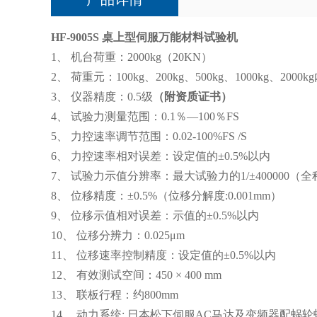
HF-9005S 桌上型伺服万能材料试验机
1、 机台荷重：2000kg（20KN）
2、
荷重元：
100kg、200kg、500kg、1000kg、2000
3、
仪器精度：
0.5级
（
附
资质
证书
）
4、 试验力测量范围：0.1％—100％FS
5、
力控速率调节范围：
0.02-100%FS /S
6、
力控速率相对误差：设定值的
±0.5%以内
7、
试验力示值分辨率：最大试验力的
1/±400000
8、
位移精度：
±0.5%（位移分解度:0.001mm）
9、
位移示值相对误差：示值的
±0.5%以内
10、
位移分辨力：
0.025μm
11、
位移速率控制精度：设定值的
±0.5%以内
12、 有效测试空间：450 × 400 mm
13、
联板行程：约
800mm
14、
动力系统
: 日本松下伺服AC马达及变频器配蜗