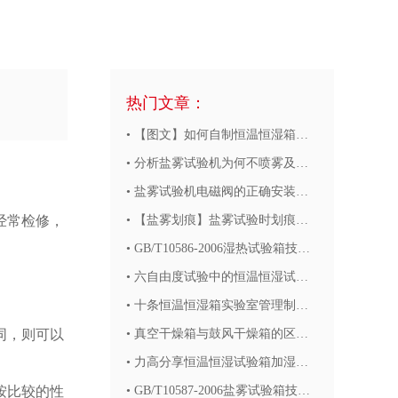
热门文章：
•
【图文】如何自制恒温恒湿箱，可以实现这种效果的箱不?
•
分析盐雾试验机为何不喷雾及故障排除方法
•
盐雾试验机电磁阀的正确安装方法
经常检修，
•
【盐雾划痕】盐雾试验时划痕工具以及划痕大小的规定
•
GB/T10586-2006湿热试验箱技术条件
•
六自由度试验中的恒温恒湿试验箱的基本技术参数
•
十条恒温恒湿箱实验室管理制度参考标准
同，则可以
•
真空干燥箱与鼓风干燥箱的区别?温度是根据什么介质来控温的?
•
力高分享恒温恒湿试验箱加湿及除湿的技术方法
按比较的性
•
GB/T10587-2006盐雾试验箱技术条件