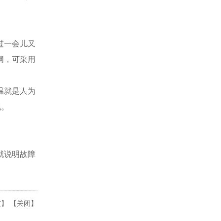
过一会儿又
网，可采用
温就是人为
现。
就说明故障
友
】 【
关闭
】