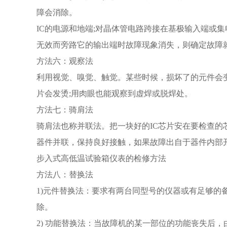
障会消除。
IC的电源和地端;对晶体管电路跨接在基极输入端或
无效而旁路它的输出端时故障现象消失，则确定故障
方法六：观察法
利用视觉、嗅觉、触觉。某些时候，损坏了的元件会变
片会发烫;用肉眼也能观察到虚焊或脱焊处。
方法七：骑肩法
骑肩法也称并联法。把一块好的IC芯片安在要检查的
器件并联，保持良好接触，如果故障出自于器件内部
步入式高低温试验箱仪表的检修方法
方法八：替换法
1)元件替换法：要求有两台同型号的仪器或有足够的
除。
2) 功能替换法：当故障机的某一部位的功能丧失后