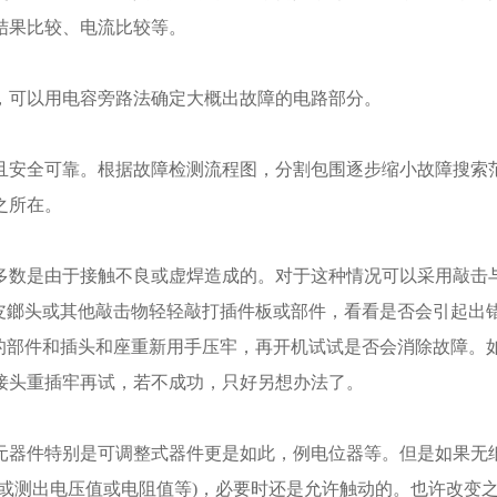
结果比较、电流比较等。
，可以用电容旁路法确定大概出故障的电路部分。
且安全可靠。根据故障检测流程图，分割包围逐步缩小故障搜索
之所在。
多数是由于接触不良或虚焊造成的。对于这种情况可以采用敲击
橡皮鎯头或其他敲击物轻轻敲打插件板或部件，看看是否会引起出
插的部件和插头和座重新用手压牢，再开机试试是否会消除故障。
接头重插牢再试，若不成功，只好另想办法了。
元器件特别是可调整式器件更是如此，例电位器等。但是如果无
或测出电压值或电阻值等)，必要时还是允许触动的。也许改变