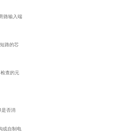
旁路输入端
;短路的芯
要检查的元
障是否消
购或自制电