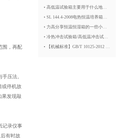
•
高低温试验箱主要用于什么地方?什么叫高低温试验箱？
•
SL 144.4-2008电热恒温培养箱校验方法
•
力高分享恒温恒湿箱的一些小故障处理方法
•
冷热冲击试验箱/高低温冲击试验箱操作规范以及注意事项?
范围，再配
•
【机械标准】GB/T 10125-2012 人造气氛腐蚀试验 盐雾试验
与手压法。
错或停机故
如果发现敲
纸记录仪事
之后有时故